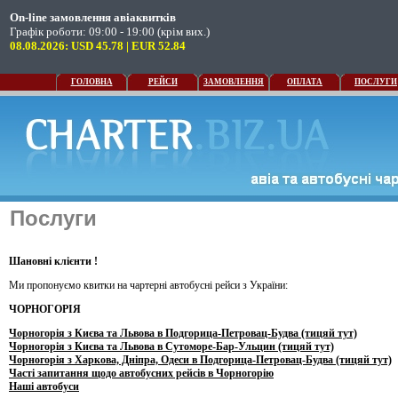
On-line замовлення авіаквитків
Графік роботи: 09:00 - 19:00 (крім вих.)
08.08.2026: USD 45.78 | EUR 52.84
ГОЛОВНА
РЕЙСИ
ЗАМОВЛЕННЯ
ОПЛАТА
ПОСЛУГИ
Послуги
Шановні клієнти !
Ми пропонуємо квитки на чартерні автобусні рейси з України:
ЧОРНОГОРІЯ
Чорногорія з Києва та Львова в Подгорица-Петровац-Будва (тицяй тут)
Чорногорія з Києва та Львова в Сутоморе-Бар-Ульцин (тицяй тут)
Чорногорія з Харкова, Дніпра, Одеси в Подгорица-Петровац-Будва (тицяй тут)
Часті запитання щодо автобусних рейсів в Чорногорію
Наші автобуси