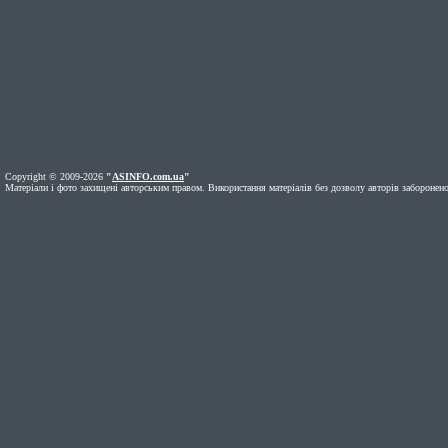
Copyright © 2009-2026
"
ASINFO.com.ua
"
Матеріали і фото захищені авторським правом. Використання матеріалів без дозволу авторів заборонено