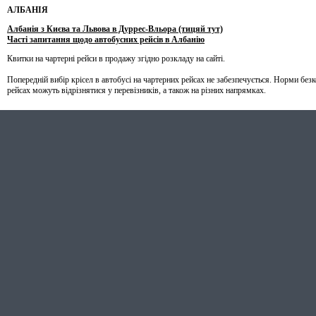
АЛБАНІЯ
Албанія з Києва та Львова в Дуррес-Вльора (тицяй тут)
Часті запитання щодо автобусних рейсів в Албанію
Квитки на чартерні рейси в продажу згідно розкладу на сайті.
Попередній вибір крісел в автобусі на чартерних рейсах не забезпечується. Норми бе
рейсах можуть відрізнятися у перевізників, а також на різних напрямках.