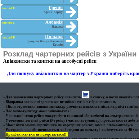
Греція
terminal F
Афіни Корфу
Албанія
terminal G
Вльора
Польща
terminal H
Вроцлав Жешув Катовіце
Краків
Розклад чартерних рейсів з України
Авіаквитки та квитки на автобусні рейси
Для пошуку авіаквитків на чартер з України виберіть кра
- Для замовлення чартерного рейсу натисніть
в списку, а потім вкажіть пот
- Відправка заявки ні до чого вас не зобов'язує і не є бронюванням.
Після отримання заявки менеджер уточнить наявність місць на рейсі та зв'яже
- Час вильоту/виїзду може змінюватися!
- У низький сезон рейси можуть бути скасовані або замінені на альтернативний 
- Уточнення деталей рейси (№ рейсу і час вильоту/виїзду) проводиться за добу д
- Може бути заміна перевізника на чартерних рейсах, заміна літака/автобуса.
- Реєстрація на рейс починається за 2 години до вильоту і закінчується за 40 хв
-
Придбані квитки не повертаються!!!