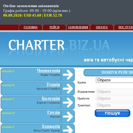
On-line замовлення авіаквитків
Графік роботи: 09:00 - 19:00 (крім вих.)
06.08.2026: USD 45.68 | EUR 52.78
ГОЛОВНА
РЕЙСИ
ЗАМОВЛЕННЯ
ОПЛАТА
ПОСЛУГИ
Чорногорія
terminal A
Будва Ульцінь
Турція
terminal B
Анталія Стамбул
Болгарія
terminal C
Бургас Созополь
Грузія
terminal D
Батумі
Хорватія
terminal E
Пула Спліт Трогір