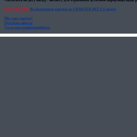
- Натисніть на дату виїзду / вильоту для отримання детальної інформації щодо р
ІНСТРУКЦІЯ!
Як бронювати квитки на CHARTER.BIZ.UA (відео)
Що таке чартер?
Публічна оферта
Угода про конфіденційність