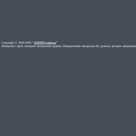
Copyright © 2009-2026
"
ASINFO.com.ua
"
Матеріали і фото захищені авторським правом. Використання матеріалів без дозволу авторів заборонено