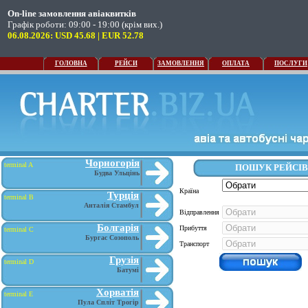
On-line замовлення авіаквитків
Графік роботи: 09:00 - 19:00 (крім вих.)
06.08.2026: USD 45.68 | EUR 52.78
ГОЛОВНА
РЕЙСИ
ЗАМОВЛЕННЯ
ОПЛАТА
ПОСЛУГИ
Чорногорія
terminal A
Будва Ульцінь
Турція
terminal B
Анталія Стамбул
Болгарія
terminal C
Бургас Созополь
Грузія
terminal D
Батумі
Хорватія
terminal E
Пула Спліт Трогір