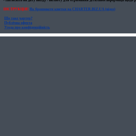
- Натисніть на дату виїзду / вильоту для отримання детальної інформації щодо р
ІНСТРУКЦІЯ!
Як бронювати квитки на CHARTER.BIZ.UA (відео)
Що таке чартер?
Публічна оферта
Угода про конфіденційність