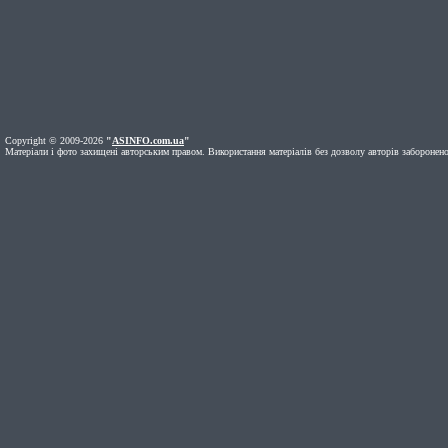
Copyright © 2009-2026
"
ASINFO.com.ua
"
Матеріали і фото захищені авторським правом. Використання матеріалів без дозволу авторів заборонено