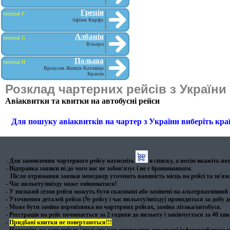
Греція
terminal F
Афіни Корфу
Албанія
terminal G
Вльора
Польща
terminal H
Вроцлав Жешув Катовіце
Краків
Розклад чартерних рейсів з України
Авіаквитки та квитки на автобусні рейси
Для пошуку авіаквитків на чартер з України виберіть кра
- Для замовлення чартерного рейсу натисніть
в списку, а потім вкажіть пот
- Відправка заявки ні до чого вас не зобов'язує і не є бронюванням.
Після отримання заявки менеджер уточнить наявність місць на рейсі та зв'яже
- Час вильоту/виїзду може змінюватися!
- У низький сезон рейси можуть бути скасовані або замінені на альтернативний 
- Уточнення деталей рейси (№ рейсу і час вильоту/виїзду) проводиться за добу д
- Може бути заміна перевізника на чартерних рейсах, заміна літака/автобуса.
- Реєстрація на рейс починається за 2 години до вильоту і закінчується за 40 хв
-
Придбані квитки не повертаються!!!