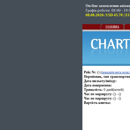
On-line замовлення авіак
Графік роботи: 09:00 - 19:0
08.08.2026: USD 45.78 | E
ГОЛОВНА
Рейс №:
() (
показати весь розк
Перевізник, тип транспортно
Дата вильоту/виїзду:
Дата повернення:
Тривалість:
0 дней(ночей)
Час по маршруту:
() - ()
Час по маршруту:
() - ()
Вартість квитка: