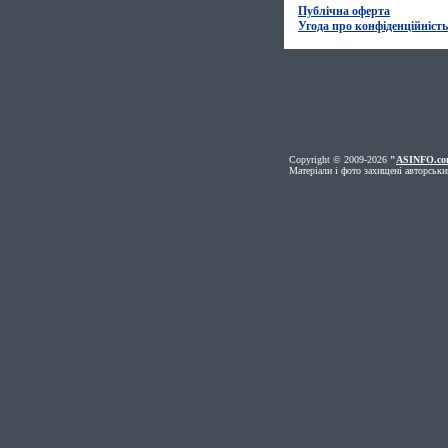
Публічна оферта
Угода про конфіденційність
Copyright © 2009-2026
"
ASINFO.co
Матеріали і фото захищені авторськи