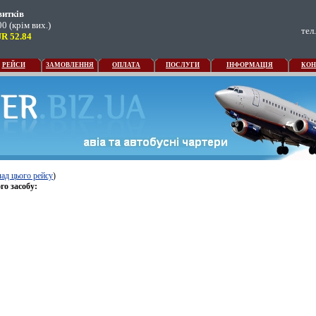
витків
0 (крім вих.)
тел
UR 52.84
РЕЙСИ
ЗАМОВЛЕННЯ
ОПЛАТА
ПОСЛУГИ
ІНФОРМАЦІЯ
КОН
лад цього рейсу
)
го засобу: