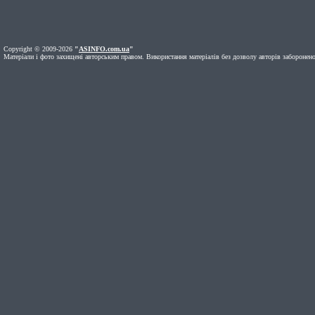
Copyright © 2009-2026
"
ASINFO.com.ua
"
Матеріали і фото захищені авторським правом. Використання матеріалів без дозволу авторів заборонено