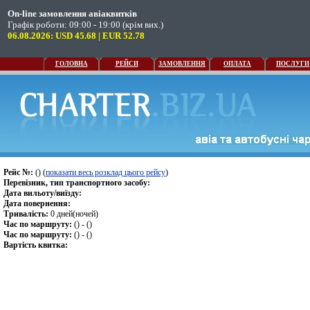
On-line замовлення авіаквитків
Графік роботи: 09:00 - 19:00 (крім вих.)
06.08.2026: USD 45.68 | EUR 52.78
ГОЛОВНА
РЕЙСИ
ЗАМОВЛЕННЯ
ОПЛАТА
ПОСЛУГИ
Рейс №:
() (
показати весь розклад цього рейсу
)
Перевізник, тип транспортного засобу:
Дата вильоту/виїзду:
Дата повернення:
Тривалість:
0 дней(ночей)
Час по маршруту:
() - ()
Час по маршруту:
() - ()
Вартість квитка: