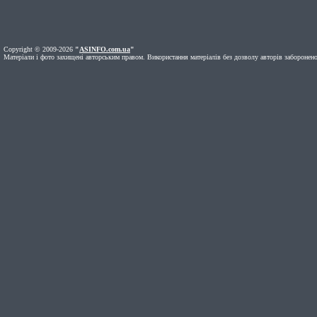
Copyright © 2009-2026
"
ASINFO.com.ua
"
Матеріали і фото захищені авторським правом. Використання матеріалів без дозволу авторів заборонено