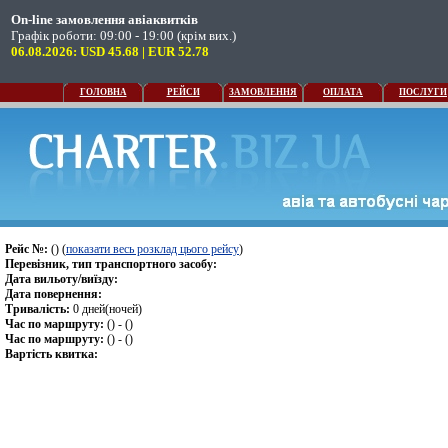
On-line замовлення авіаквитків
Графік роботи: 09:00 - 19:00 (крім вих.)
06.08.2026: USD 45.68 | EUR 52.78
ГОЛОВНА
РЕЙСИ
ЗАМОВЛЕННЯ
ОПЛАТА
ПОСЛУГИ
Рейс №:
() (
показати весь розклад цього рейсу
)
Перевізник, тип транспортного засобу:
Дата вильоту/виїзду:
Дата повернення:
Тривалість:
0 дней(ночей)
Час по маршруту:
() - ()
Час по маршруту:
() - ()
Вартість квитка: