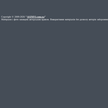
Copyright © 2009-2026
"
ASINFO.com.ua
"
Матеріали і фото захищені авторським правом. Використання матеріалів без дозволу авторів заборонено