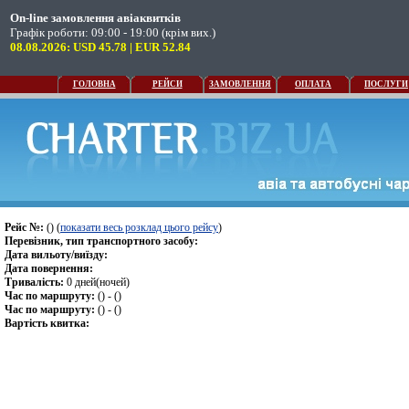
On-line замовлення авіаквитків
Графік роботи: 09:00 - 19:00 (крім вих.)
08.08.2026: USD 45.78 | EUR 52.84
ГОЛОВНА
РЕЙСИ
ЗАМОВЛЕННЯ
ОПЛАТА
ПОСЛУГИ
Рейс №:
() (
показати весь розклад цього рейсу
)
Перевізник, тип транспортного засобу:
Дата вильоту/виїзду:
Дата повернення:
Тривалість:
0 дней(ночей)
Час по маршруту:
() - ()
Час по маршруту:
() - ()
Вартість квитка: