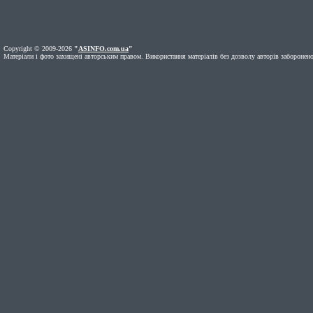
Copyright © 2009-2026
"
ASINFO.com.ua
"
Матеріали і фото захищені авторським правом. Використання матеріалів без дозволу авторів заборонено