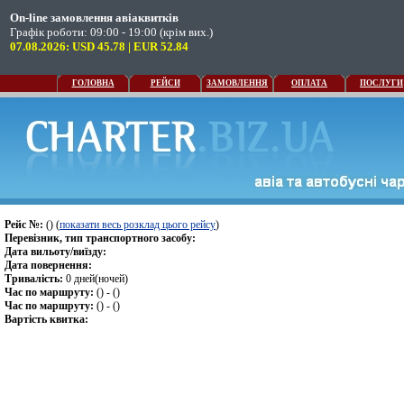
On-line замовлення авіаквитків
Графік роботи: 09:00 - 19:00 (крім вих.)
07.08.2026: USD 45.78 | EUR 52.84
ГОЛОВНА
РЕЙСИ
ЗАМОВЛЕННЯ
ОПЛАТА
ПОСЛУГИ
Рейс №:
() (
показати весь розклад цього рейсу
)
Перевізник, тип транспортного засобу:
Дата вильоту/виїзду:
Дата повернення:
Тривалість:
0 дней(ночей)
Час по маршруту:
() - ()
Час по маршруту:
() - ()
Вартість квитка: